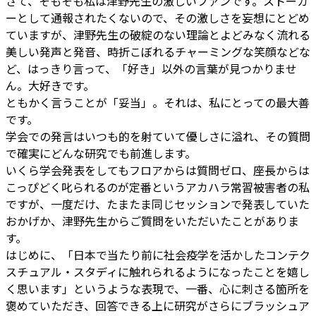
さて、そもそも私は津野先生の激しいファンです。ストーカ
ーとして通報されたくないので、その激しさを妄想にとどめ
ていますが、津野先生の破綻のない理論とよどみなく流れる
美しい発声と発音、時折こぼれるチャーミングな笑顔などな
ど、はっきり言って、「好き」以外の言葉が見つかりませ
ん。大好きです。
ともかく言うことが「妥当」。それは、私にとっての最大善
です。
学会での発言はいつも的を射ていて優しさに溢れ、その質問
で確実にどんな研究でも前進します。
いくら学会発表をしてもフロアからは質問ゼロ、座長からは
こっぴどく叱られるのが定番というアカハラ常習被害者の私
ですが、一度だけ、たまたま同じセッションで発表していた
おかげか、津野先生からご質問をいただいたことがありま
す。
はじめに、「日本で当たり前に社会疫学を活かしたコンテク
スチュアル・スタディに触れられるようになったことを嬉し
く思います」というような表現で、一番、心に刺さる箇所を
褒めていただき、回答できる上に研究がさらにブラッシュア