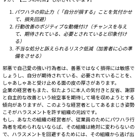
パワハラの抑止力（「自分が損する」ことを気付かせ
て、損失回避）
行動改善のポジティブな動機付け（チャンスを与え
て、期待されている、必要とされていると印象付け
る）
不当な処分と訴えられるリスク低減（加害者に心の準
備をさせる）
邪悪で自己愛の強い行為者は、善悪ではなく損得には敏感で
しょうし、自分が期待されている、必要されていることを、
しゃあしゃあと受け止める面の皮の厚さがあります。
企業の経営者もまた、似たように本人の気付きと反省、謝罪
と自主的な改善という絵空事を期待して場を収めようとする
傾向がありますが、このような経営者としてあるまじき姿勢
こそがハラスメントを許す組織の元凶です。
もし、あなたの組織の経営者が、従業員のためにパワハラ行
為者を戒められないならば、その組織は絶対に変わらないの
で、ハラスメントを回避するためには、その組織から逃げ出