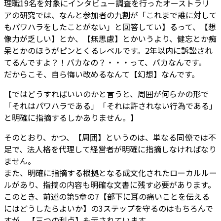
理職19名を対象にインタビュー調査を行ったオーストラリ
アの研究では、なんと参加者の九割が「これまで誰に対して
もパワハラをしたことがない」と回答してい】るって、【想
像力が乏しい】とか、【無思慮】とかいうより、健忘とか痴
呆とかのほうがピンとくるレベルです。2年以内に訴訟され
てるんですよ？！バカなの？・・・って、バカなんです。
だからこそ、自ら悔い改めるなんて【幻想】なんです。
【ではどうすればいいのかと言うと、周囲が何らかの形で
「それはパワハラである」「それは許されない行為である」
と明確に指摘するしかありません。】
そのとおり、かつ、【周囲】というのは、単なる同僚では不
足で、法人格を代理して経営者が明確に指摘しなければなり
ません。
また、明確に指摘する根拠となる成文化されたローカルルー
ルがあり、指摘の内容も明確な文書に残す必要があります。
このとき、前述の第5章の7【部下に耳の痛いことを伝える
にはどうしたらよいか】の3ステップを守るのはもちろんで
すが、【三つの利点】も示されています。