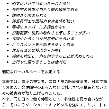
明文化されていないルールが多い
長時間の労働が当たり前の職場である
従順さが求められる
従業員同士の団結力や連帯感が強い
職場のメンバーに多様性がない
役割葛藤や役割の曖昧さを感じることが多い
冗談やからかいが日常的に見られる
ハラスメントを容認する風土がある
体育会系の競技出身者が多い
感情を抑圧し、力を誇示することが求められる
上司や先輩の言うことは絶対だ
適切なローカルルールを設定する
本書では、震災の被災者、コロナ禍の医療従事者、日本で働
く外国人、発達障害のある人などに例示される構造的ないじ
めの被害者が取り上げられました。
本来、同じ日本で働く仲間として、多様性を認め合いなが
ら、それこそソーシャル・キャピタルを強めて、サポートす