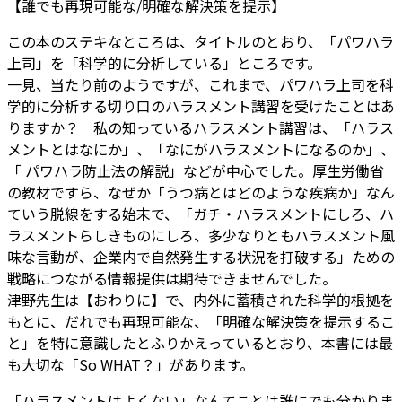
【誰でも再現可能な/明確な解決策を提示】
この本のステキなところは、タイトルのとおり、「パワハラ
上司」を「科学的に分析している」ところです。
一見、当たり前のようですが、これまで、パワハラ上司を科
学的に分析する切り口のハラスメント講習を受けたことはあ
りますか？ 私の知っているハラスメント講習は、「ハラス
メントとはなにか」、「なにがハラスメントになるのか」、
「 パワハラ防止法の解説」などが中心でした。厚生労働省
の教材ですら、なぜか「うつ病とはどのような疾病か」なん
ていう脱線をする始末で、「ガチ・ハラスメントにしろ、ハ
ラスメントらしきものにしろ、多少なりともハラスメント風
味な言動が、企業内で自然発生する状況を打破する」ための
戦略につながる情報提供は期待できませんでした。
津野先生は【おわりに】で、内外に蓄積された科学的根拠を
もとに、だれでも再現可能な、「明確な解決策を提示するこ
と」を特に意識したとふりかえっているとおり、本書には最
も大切な「So WHAT？」があります。
「ハラスメントはよくない」なんてことは誰にでも分かりま