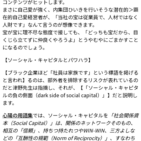
コンテンツがヒットします。
まさに自己愛が強く、内集団ひいきを行いそうな潜在的＞顕
在的自己愛経営者が、「当社の宝は従業員で、人材ではなく
人財です」なんて言うのが想像できます。
宝が宝に理不尽な態度で接しても、「どっちも宝だから、目
くじら立てずに仲良くやろうよ」とうやむやにごまかすこと
になるのでしょう。
【ソーシャル・キャピタルとパワハラ】
【ブラック企業ほど「社員は家族です」という標語を掲げる
と言われ】るのは、部外者を排除するリスクが表れているの
だと津野先生は指摘し、それが、【「ソーシャル・キャピタ
ルの負の側面（dark side of social capital）」】だと説明し
ます。
心陽の用語集
では、ソーシャル・キャピタルを
「社会関係資
本（Social Capital）」は、関係のネットワークそのもの、
相互の「信頼」、持ちつ持たれつやWIN-WIN、三方よしな
どの「互酬性の規範（Norm of Reciprocity）」、すなわち