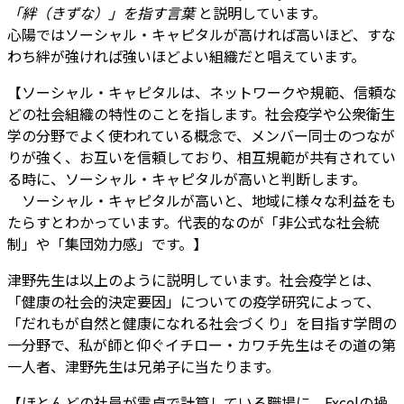
「絆（きずな）」を指す言葉
と説明しています。
心陽ではソーシャル・キャピタルが高ければ高いほど、すな
わち絆が強ければ強いほどよい組織だと唱えています。
【ソーシャル・キャピタルは、ネットワークや規範、信頼な
どの社会組織の特性のことを指します。社会疫学や公衆衛生
学の分野でよく使われている概念で、メンバー同士のつなが
りが強く、お互いを信頼しており、相互規範が共有されてい
る時に、ソーシャル・キャピタルが高いと判断します。
ソーシャル・キャピタルが高いと、地域に様々な利益をも
たらすとわかっています。代表的なのが「非公式な社会統
制」や「集団効力感」です。】
津野先生は以上のように説明しています。社会疫学とは、
「健康の社会的決定要因」についての疫学研究によって、
「だれもが自然と健康になれる社会づくり」を目指す学問の
一分野で、私が師と仰ぐイチロー・カワチ先生はその道の第
一人者、津野先生は兄弟子に当たります。
【ほとんどの社員が電卓で計算している職場に、Excelの操