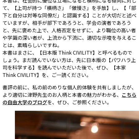
本書は、社会的に優位な立場になると横柄になる傾向に対し
て、【上司が持つ「横柄さ」「傲慢さ」を手放】し、【「部
下と自分は対等な同僚だ」と認識する】ことが大切だと述べ
ていますが、相手が部下であろうと、学会の演者であろう
と、先に褒めた上で、人格否定をせずに、より職位の高い者
や学識の深い者が、上流から下流に、適切な示唆を与えるこ
とは、素晴らしいですね。
本書はまさに、【日本版 Think CIVILITY】と呼べるもので
しょう。まだ読んでいない方は、先に日本版の【パワハラ上
司を科学する】を読んでいただいた後で、ぜひ、【本家
Think CIVILITY】を、ご一読ください。
書評の前に、私の前のめりな個人的体験を共有しましたが、
より適切に津野先生のお人柄と本書の魅力がわかる、
こちら
の自由大学のブログ
を、ぜひ、ご参照ください。