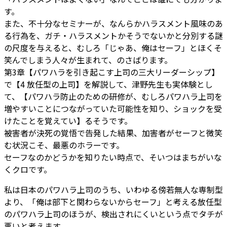
す。
また、不十分なセミナーが、なんらかハラスメント風味のあ
る行為を、ガチ・ハラスメントかそうでないかと分別する謎
の尺度を与えると、むしろ「じゃあ、俺はセーフ」とほくそ
笑んでしまう人々が生まれて、のさばります。
第3章【パワハラを引き起こす上司の三大リーダーシップ】
で【4 放任型の上司】を解説して、津野先生も実体験とし
て、【パワハラ防止のための研修が、むしろパワハラ上司を
増やすいことにつながっていた可能性を知り、ショックを受
けたことを覚えてい】るそうです。
被害者が決死の覚悟で告発した結果、加害者がセーフと微笑
む状況こそ、最悪のホラーです。
セーフなのかどうかを知りたい時点で、そいつはまちがいな
くクロです。
私は日本のパワハラ上司のうち、いわゆる傍若無人な専制型
より、「俺は部下と関わらないからセーフ」と考える放任型
のパワハラ上司のほうが、検出されにくいという点でタチが
悪いと考えます。