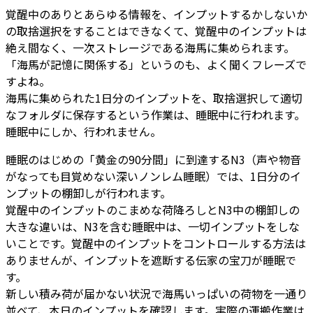
覚醒中のありとあらゆる情報を、インプットするかしないか
の取捨選択をすることはできなくて、覚醒中のインプットは
絶え間なく、一次ストレージである海馬に集められます。
「海馬が記憶に関係する」というのも、よく聞くフレーズで
すよね。
海馬に集められた1日分のインプットを、取捨選択して適切
なフォルダに保存するという作業は、睡眠中に行われます。
睡眠中にしか、行われません。
睡眠のはじめの「黄金の90分間」に到達するN3（声や物音
がなっても目覚めない深いノンレム睡眠）では、1日分のイ
ンプットの棚卸しが行われます。
覚醒中のインプットのこまめな荷降ろしとN3中の棚卸しの
大きな違いは、N3を含む睡眠中は、一切インプットをしな
いことです。覚醒中のインプットをコントロールする方法は
ありませんが、インプットを遮断する伝家の宝刀が睡眠で
す。
新しい積み荷が届かない状況で海馬いっぱいの荷物を一通り
並べて、本日のインプットを確認します。実際の運搬作業は