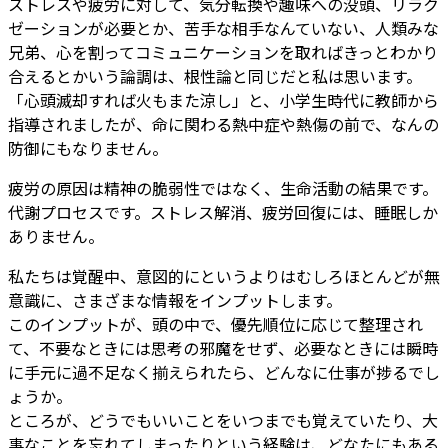
ストレスや疲労に対して、気分転換や趣味への没頭、リラク
ゼーションが必要とか、苦手な相手なんていない、人類みな
兄弟、心を割ってコミュニケーションを取ればきっとわかり
合えるとかいう論調は、根性論と同じだと私は思います。
「心頭滅却すれば火もまた涼し」と、小学生時代に教師から
指導されましたが、命に関わる熱中症や熱傷の前で、なんの
防御にもなりません。
疲労の原因は精神の脆弱性ではなく、生命活動の結果です。
代謝プロセスです。ストレス解消、疲労回復には、睡眠しか
ありません。
私たちは覚醒中、意図的にというよりはむしろほとんどが無
意識に、さまざまな情報をインプットします。
このインプットが、頭の中で、優先順位に応じて整理され
て、不要なときには思考の邪魔をせず、必要なときには瞬時
に手元に過不足なく揃えられたら、どんなに仕事が捗るでし
ょうか。
ところが、どうでもいいことをいつまでも覚えていたり、大
事なことを忘れてしまったりという経験は、どなたにもある