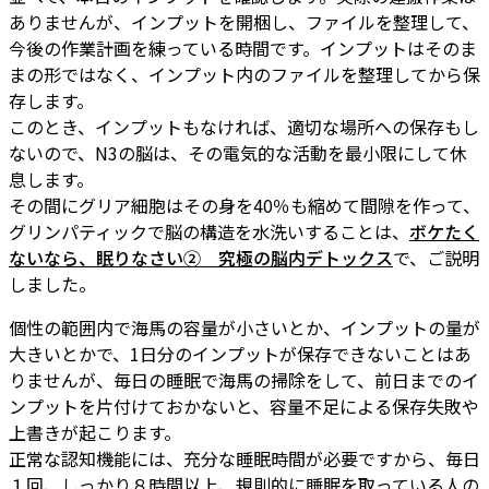
ありませんが、インプットを開梱し、ファイルを整理して、
今後の作業計画を練っている時間です。インプットはそのま
まの形ではなく、インプット内のファイルを整理してから保
存します。
このとき、インプットもなければ、適切な場所への保存もし
ないので、N3の脳は、その電気的な活動を最小限にして休
息します。
その間にグリア細胞はその身を40％も縮めて間隙を作って、
グリンパティックで脳の構造を水洗いすることは、
ボケたく
ないなら、眠りなさい② 究極の脳内デトックス
で、ご説明
しました。
個性の範囲内で海馬の容量が小さいとか、インプットの量が
大きいとかで、1日分のインプットが保存できないことはあ
りませんが、毎日の睡眠で海馬の掃除をして、前日までのイ
ンプットを片付けておかないと、容量不足による保存失敗や
上書きが起こります。
正常な認知機能には、充分な睡眠時間が必要ですから、毎日
１回、しっかり８時間以上、規則的に睡眠を取っている人の