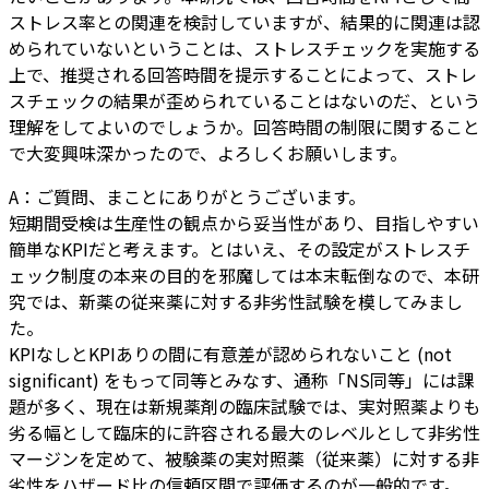
ストレス率との関連を検討していますが、結果的に関連は認
められていないということは、ストレスチェックを実施する
上で、推奨される回答時間を提示することによって、ストレ
スチェックの結果が歪められていることはないのだ、という
理解をしてよいのでしょうか。回答時間の制限に関すること
で大変興味深かったので、よろしくお願いします。
A：ご質問、まことにありがとうございます。
短期間受検は生産性の観点から妥当性があり、目指しやすい
簡単なKPIだと考えます。とはいえ、その設定がストレスチ
ェック制度の本来の目的を邪魔しては本末転倒なので、本研
究では、新薬の従来薬に対する非劣性試験を模してみまし
た。
KPIなしとKPIありの間に有意差が認められないこと (not
significant) をもって同等とみなす、通称「NS同等」には課
題が多く、現在は新規薬剤の臨床試験では、実対照薬よりも
劣る幅として臨床的に許容される最大のレベルとして非劣性
マージンを定めて、被験薬の実対照薬（従来薬）に対する非
劣性をハザード比の信頼区間で評価するのが一般的です。