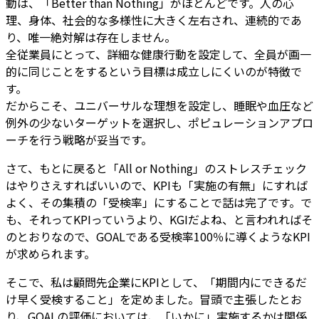
動は、「Better than Nothing」がほとんどです。人の心
理、身体、社会的な多様性に大きく左右され、連続的であ
り、唯一絶対解は存在しません。
全従業員にとって、詳細な健康行動を設定して、全員が画一
的に同じことをするという目標は成立しにくいのが特徴で
す。
だからこそ、ユニバーサルな理想を設定し、睡眠や血圧など
例外の少ないターゲットを選択し、ポピュレーションアプロ
ーチを行う戦略が妥当です。
さて、もとに戻ると「All or Nothing」のストレスチェック
はやりさえすればいいので、KPIも「実施の有無」にすれば
よく、その集積の「受検率」にすることで話は完了です。で
も、それってKPIっていうより、KGIだよね、と言われればそ
のとおりなので、GOALである受検率100％に導くようなKPI
が求められます。
そこで、私は顧問先企業にKPIとして、「期間内にできるだ
け早く受検すること」を定めました。冒頭で主張したとお
り、GOALの評価においては、「いかに」実施するかは関係