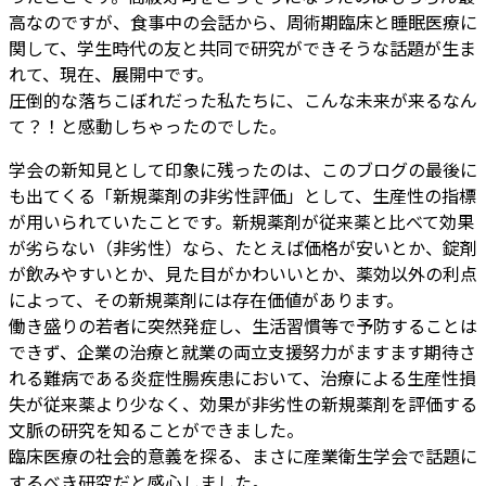
高なのですが、食事中の会話から、周術期臨床と睡眠医療に
関して、学生時代の友と共同で研究ができそうな話題が生ま
れて、現在、展開中です。
圧倒的な落ちこぼれだった私たちに、こんな未来が来るなん
て？！と感動しちゃったのでした。
学会の新知見として印象に残ったのは、このブログの最後に
も出てくる「新規薬剤の非劣性評価」として、生産性の指標
が用いられていたことです。新規薬剤が従来薬と比べて効果
が劣らない（非劣性）なら、たとえば価格が安いとか、錠剤
が飲みやすいとか、見た目がかわいいとか、薬効以外の利点
によって、その新規薬剤には存在価値があります。
働き盛りの若者に突然発症し、生活習慣等で予防することは
できず、企業の治療と就業の両立支援努力がますます期待さ
れる難病である炎症性腸疾患において、治療による生産性損
失が従来薬より少なく、効果が非劣性の新規薬剤を評価する
文脈の研究を知ることができました。
臨床医療の社会的意義を探る、まさに産業衛生学会で話題に
するべき研究だと感心しました。