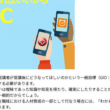
後にどうなってほしいのかという一般目標（GIO：General In
する必要があります。
いは曖昧であった知識や知見を得たり、確実にしたりすること
一般的だからでしょう。
を職域における人材育成の一部として行なう場合には、「わか
きます。