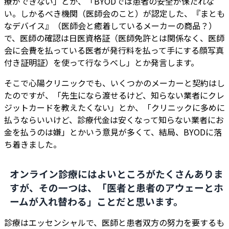
療ができない」とか、「BYODでは患者の安全が保たれな
い。しかるべき機関（医師会のこと）が認定した、『まとも
なデバイス』（医師会と癒着しているメーカーの商品？）
で、医師の確認は日医資格証（医師免許とは関係なく、医師
会に会費を払っている医者が発行料を払って手にする顔写真
付き証明証）を使って行なうべし」とか発言します。
そこで心陽クリニックでも、いくつかのメーカーと契約はし
たのですが、「先生になら渡せるけど、知らない業者にクレ
ジットカードを教えたくない」とか、「クリニックに多めに
払うならいいけど、診療代金は安くなって知らない業者にお
金を払うのは嫌」とかいう意見が多くて、結局、BYODに落
ち着きました。
オンライン診療にはよいところがたくさんありま
すが、その一つは、
「医者と患者のアウェーとホ
ームが入れ替わる」
ことだと思います。
診療はエッセンシャルで、医師と患者双方の努力を要するも