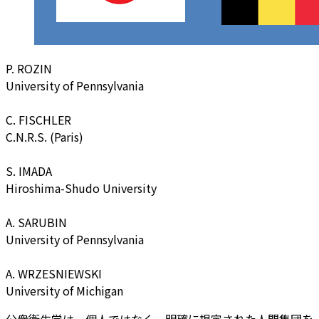
P. ROZIN
University of Pennsylvania
C. FISCHLER
C.N.R.S. (Paris)
S. IMADA
Hiroshima-Shudo University
A. SARUBIN
University of Pennsylvania
A. WRZESNIEWSKI
University of Michigan
公衆衛生学は、個人ではなく、明確に規定された人間集団を