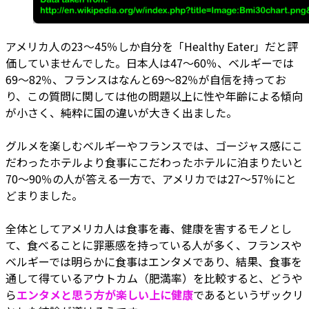
アメリカ人の23～45％しか自分を「Healthy Eater」だと評
価していませんでした。日本人は47～60％、ベルギーでは
69～82％、フランスはなんと69～82％が自信を持ってお
り、この質問に関しては他の問題以上に性や年齢による傾向
が小さく、純粋に国の違いが大きく出ました。
グルメを楽しむベルギーやフランスでは、ゴージャス感にこ
だわったホテルより食事にこだわったホテルに泊まりたいと
70～90％の人が答える一方で、アメリカでは27～57％にと
どまりました。
全体としてアメリカ人は食事を毒、健康を害するモノとし
て、食べることに罪悪感を持っている人が多く、フランスや
ベルギーでは明らかに食事はエンタメであり、結果、食事を
通して得ているアウトカム（肥満率）を比較すると、どうや
ら
エンタメと思う方が楽しい上に健康
であるというザックリ