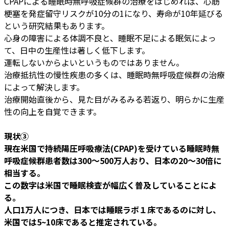
CPAPによる睡眠時無呼吸症候群の治療をはじめれば、心筋
梗塞を発症留守リスクが10分の1になり、寿命が10年延びる
という研究結果もあります。
心身の障害による体調不良と、睡眠不足による眠気によっ
て、日中の生産性は著しく低下します。
運転しないからよいというものではありません。
治療抵抗性の慢性疾患の多くは、睡眠時無呼吸症候群の治療
によって解決します。
治療開始直後から、見た目がみるみる若返り、明らかに生産
性の向上を自覚できます。
現状③
現在米国で持続陽圧呼吸療法(CPAP)を受けている睡眠時無
呼吸症候群患者数は300～500万人おり、日本の20～30倍に
相当する。
この数字は米国で睡眠検査が幅広く普及していることによ
る。
人口1万人につき、日本では睡眠ラボ１床であるのに対し、
米国では5~10床であると推定されている。