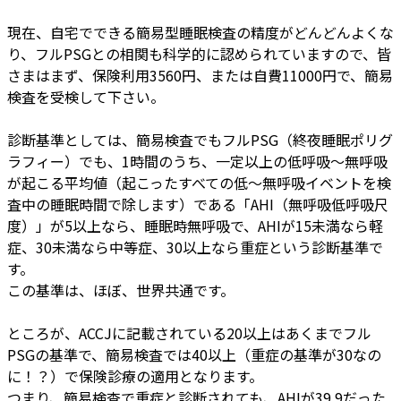
現在、自宅でできる簡易型睡眠検査の精度がどんどんよくな
り、フルPSGとの相関も科学的に認められていますので、皆
さまはまず、保険利用3560円、または自費11000円で、簡易
検査を受検して下さい。
診断基準としては、簡易検査でもフルPSG（終夜睡眠ポリグ
ラフィー）でも、1時間のうち、一定以上の低呼吸～無呼吸
が起こる平均値（起こったすべての低～無呼吸イベントを検
査中の睡眠時間で除します）である「AHI（無呼吸低呼吸尺
度）」が5以上なら、睡眠時無呼吸で、AHIが15未満なら軽
症、30未満なら中等症、30以上なら重症という診断基準で
す。
この基準は、ほぼ、世界共通です。
ところが、ACCJに記載されている20以上はあくまでフル
PSGの基準で、簡易検査では40以上（重症の基準が30なの
に！？）で保険診療の適用となります。
つまり、簡易検査で重症と診断されても、AHIが39.9だった