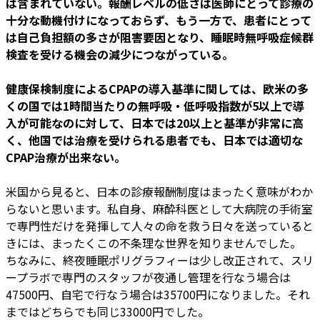
は含まれていない。報酬レベルの低さは医師にとって診療の
十分な動機付けになっておらず、もう一方で、患者にとって
は自己負担額の多さが阻害要因となり、睡眠時無呼吸症候群
検査を受ける機会の減少につながっている。
健康保検制度によるCPAPの導入基準に関しては、欧米の多
くの国では1時間当たりの無呼吸・低呼吸指数が5以上で導
入が可能なのに対して、日本では20以上と基準が非常に高
く、他国では治療を受けられる患者でも、日本では適切な
CPAP治療が出来ない。
米国から見ると、日本の診療報酬制度はまったく意味がわか
らないと思います。私自身、麻酔科医として大病院の手術室
で専門性だけを発揮して人々の命を救う日々を送っていると
きには、まったくこの不条理な世界を知りませんでした。
ちなみに、終夜睡眠ポリグラフィーは少し改正されて、スリ
ープラボで専門のスタッフが夜通し管理を行なう場合は
47500円、自宅で行なう場合は35700円になりました。それ
まではどちらでも同じ33000円でした。