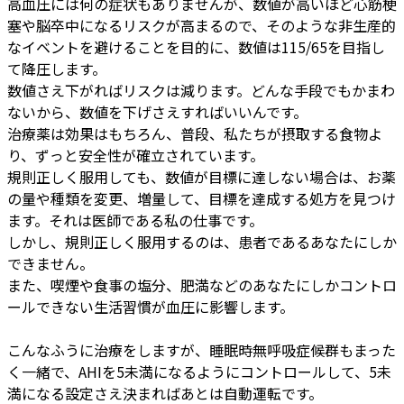
高血圧には何の症状もありませんが、数値が高いほど心筋梗
塞や脳卒中になるリスクが高まるので、そのような非生産的
なイベントを避けることを目的に、数値は115/65を目指し
て降圧します。
数値さえ下がればリスクは減ります。どんな手段でもかまわ
ないから、数値を下げさえすればいいんです。
治療薬は効果はもちろん、普段、私たちが摂取する食物よ
り、ずっと安全性が確立されています。
規則正しく服用しても、数値が目標に達しない場合は、お薬
の量や種類を変更、増量して、目標を達成する処方を見つけ
ます。それは医師である私の仕事です。
しかし、規則正しく服用するのは、患者であるあなたにしか
できません。
また、喫煙や食事の塩分、肥満などのあなたにしかコントロ
ールできない生活習慣が血圧に影響します。
こんなふうに治療をしますが、睡眠時無呼吸症候群もまった
く一緒で、AHIを5未満になるようにコントロールして、5未
満になる設定さえ決まればあとは自動運転です。