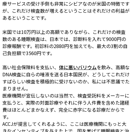
療サービスの受け手側も非常にシビアなのが米国の特徴です
が、これだけ検査数が増えるということはそれだけの利益が
あるということです。
米国では10万円以上の高額でありながら、これだけの検査
数のある睡眠検査は、日本では、診断料を入れて9000円の
診療報酬です。初診料の2880円を加えても、最大の3割の自
己負担額で3560円です。
高い社会保険料を支払い、
体に悪いバリウム
を飲み、高額な
DNA検査に自らの唾液を送る日本国民が、どうしてこれだけ
すばらしい検査を積極的に受けないのか、私には不思議でた
まりません。
医療機関が宣伝しないのは当然で、検査受託料をメーカーに
支払うと、実際の対面診療やそれに伴う人件費を含めた諸経
費はほとんどまかなえず、完全に赤字になる診療だからで
す。
ACCJが提言してくれるように、ここは医療機関にもっと大
きなインセンティブを与えた上で、国を挙げて睡眠検査と治