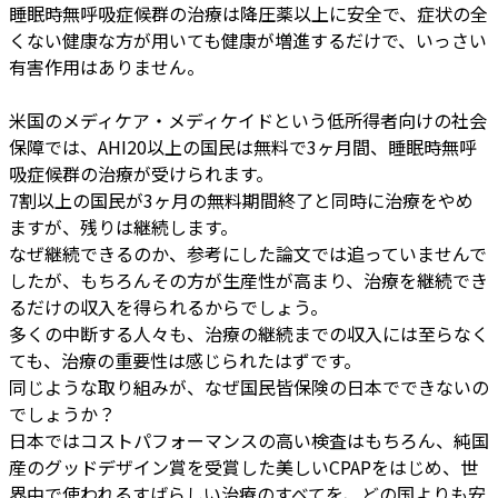
睡眠時無呼吸症候群の治療は降圧薬以上に安全で、症状の全
くない健康な方が用いても健康が増進するだけで、いっさい
有害作用はありません。
米国のメディケア・メディケイドという低所得者向けの社会
保障では、AHI20以上の国民は無料で3ヶ月間、睡眠時無呼
吸症候群の治療が受けられます。
7割以上の国民が3ヶ月の無料期間終了と同時に治療をやめ
ますが、残りは継続します。
なぜ継続できるのか、参考にした論文では追っていませんで
したが、もちろんその方が生産性が高まり、治療を継続でき
るだけの収入を得られるからでしょう。
多くの中断する人々も、治療の継続までの収入には至らなく
ても、治療の重要性は感じられたはずです。
同じような取り組みが、なぜ国民皆保険の日本でできないの
でしょうか？
日本ではコストパフォーマンスの高い検査はもちろん、純国
産のグッドデザイン賞を受賞した美しいCPAPをはじめ、世
界中で使われるすばらしい治療のすべてを、どの国よりも安