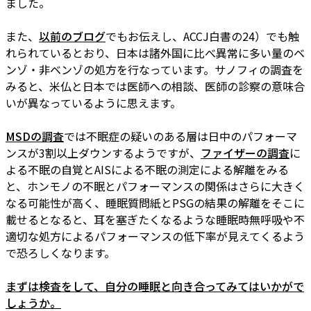
ました。
また、
以前のブログ
でもお伝えし、ACCJ白書の24）でも触
れられているとおり、日本は諸外国に比べ異常に多い量のベ
ンゾ・非ベンゾの処方を行なっています。サノフィの調査を
みると、米仏と日本では医師への相談、医師の診察の意味合
いが異なっているように思えます。
MSDの調査
では不眠症の疑いのある層は日中のパフォーマ
ンスが3割以上ダウンするようですが、
ファイザーの調査
に
よる不眠の自覚とAISによる不眠の測定による解離をみる
と、ホンモノの不眠とパフォーマンスの関係はさらに大きく
なる可能性が高く、睡眠質問紙とPSGの結果の解離をそこに
載せるとなると、耳を塞ぎたくなるような睡眠時無呼吸や不
適切な処方によるパフォーマンスの低下率が見えてくるよう
で恐ろしくなります。
まずは検査をして、自分の睡眠と向き合ってみてはいかがで
しょうか。