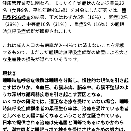
健康管理業務に関わる、まったく自覚症状のない従業員32
名（女性9名、平均年齢48.3歳）を対象にした研究では、
簡
易型PSG検査
の結果、正常はわずか5名（16％）、軽症12名
（38％）、中等症10名（31％）、重症5名（16％）の睡眠
時無呼吸症候群が観察されました。
これは成人人口の有病率が2～4％では済まないことを示唆
するもので、まだまだ睡眠時無呼吸症候群の放置による大き
な生産性の損失が隠れていそうです。
現状②
睡眠時無呼吸症候群は睡眠を分断し、慢性的な眠気を引き起
こすばかりか、高血圧、心臓麻痺、脳卒中、心臓不整脈のよ
うな深刻な循環器疾患を引き起こす要因となる。
いくつかの研究では、適正な治療を受けていない場合、睡眠
時無呼吸症候群患者の累積生存率は、治療を受けている患者
と比べると大幅に低くなるということが立証されている。
日本で提供される治療は先進国と同等であるにもかかわら
ず、潜在患者に睡眠ラボで検査を受けさせるための努力は、