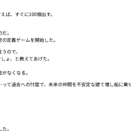
えば、すぐに100個出す。
のだ。
営の定義ゲームを開始した。
言うので、
でしょ、と教えてあげた。
性がなくなる。
…って過去への忖度で、未来の仲間を不安定な建て増し船に乗
した。