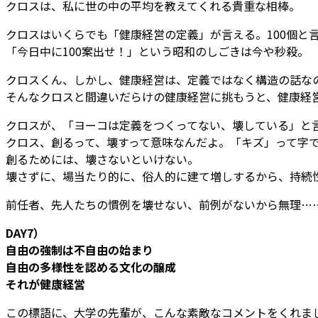
クロスは、私に世の中の平均を教えてくれる貴重な相棒。
クロスはいくらでも「健康経営の定義」が言える。100個と言
「今日中に100案出せ！」という昭和のしごきは今や秒殺。
クロスくん、しかし、健康経営は、定義ではなく構造の話な
そんなクロスと間違いだらけの健康経営に挑もうと、健康経
クロスが、「ヨーコは定義をつくってない、壊している」と
クロス、創るって、壊すって意味なんだよ。「キズ」って字
創るためには、壊さないといけない。
壊さずに、場当たり的に、俗人的に建て増しするから、持続
前任者、先人たちの慣例を壊せない、前例がないから無理…
DAY7）
自由の強制は不自由の始まり
自由の多様性を認める文化の醸成
それが健康経営
この標語に、大学の先輩が、こんな素敵なコメントをくれま