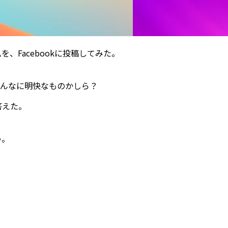
、Facebookに投稿してみた。
そんなに明快なものかしら？
答えた。
う。