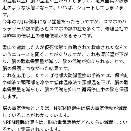
の温度以上に脳の温度が上がってしまうと、電気器具の熱暴
走のような状態になって、いわば、ショートしてしまいま
す。
今年の7月は例年にない猛暑だったそうですが、スマホのバ
ッテリーが熱で膨らむスマホの熱中症も多くて、修理会社で
は昨年の倍以上の修理依頼があるそうです。
雪山で遭難した人が仮死状態で救助されて救命されたなんて
いうニュースを聞くことがありますが、これも深部温が下が
り、脳の酸素需要量が減り、脳の代謝が抑えられることで、
脳の保護につながった結果です。
これを応用し、たとえば弓部大動脈置換の手術では、保冷剤
や輸液で頭頸部を冷やす低体温療法で深部温を下げ、脳の酸
素需要量を減らし、脳の代謝を抑えて循環停止中の脳を保護
します。
脳の電気活動といえば、NREM睡眠中は脳の電気活動が減弱
していることがわかっています。
NREM睡眠の深さは、脳の電気活動がどれくらい減弱してい
るか、で定義されています。