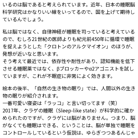
いるのは脳であると考えられています。近年、日本の睡眠脳
科学研究はかなりいい線をいってるので、国を上げて期待し
ているんでしょう。
私は脳ではなく、自律神経が睡眠を司っていると考えている
ので、むしろ21世紀の医師よりも紀元前450年に循環で睡眠
を捉えようとした「クロトンのアルクマイオン」のほうが、
発想が近いなと思います。
そう考えて最近では、依存性や耐性があり、認知機能を低下
させる睡眠薬ではなく、βブロッカーやα2アゴニストを試し
ていますが、これが不眠症に非常によく効きます。
絵本の後半、「自然の生き物の眠り」では、人間以外の生き
物の眠りが紹介されます。
一番可愛い寝姿は「ラッコ」と言い切ってます（笑）
2017年、クラゲの睡眠（Sleep-like state）が科学的に確か
められたのですが、クラゲには脳がありません。つまり、脳
がなくても睡眠はできる、ということは、脳が単独で睡眠を
コントロールしているという仮説は、ゆらぎつつあるんじゃ