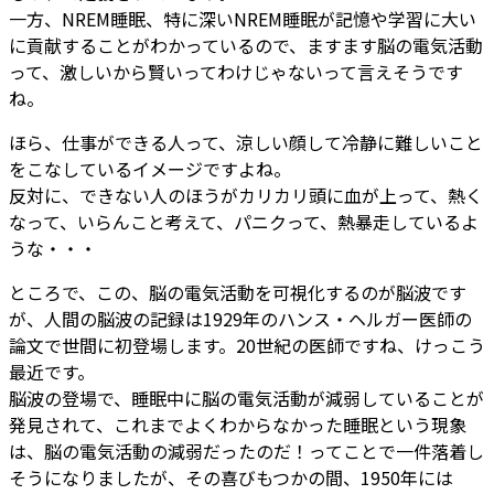
一方、NREM睡眠、特に深いNREM睡眠が記憶や学習に大い
に貢献することがわかっているので、ますます脳の電気活動
って、激しいから賢いってわけじゃないって言えそうです
ね。
ほら、仕事ができる人って、涼しい顔して冷静に難しいこと
をこなしているイメージですよね。
反対に、できない人のほうがカリカリ頭に血が上って、熱く
なって、いらんこと考えて、パニクって、熱暴走しているよ
うな・・・
ところで、この、脳の電気活動を可視化するのが脳波です
が、人間の脳波の記録は1929年のハンス・ヘルガー医師の
論文で世間に初登場します。20世紀の医師ですね、けっこう
最近です。
脳波の登場で、睡眠中に脳の電気活動が減弱していることが
発見されて、これまでよくわからなかった睡眠という現象
は、脳の電気活動の減弱だったのだ！ってことで一件落着し
そうになりましたが、その喜びもつかの間、1950年には