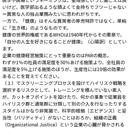
いけど、医学部出るような頭よくて金持ちでフツーじゃない
＝異常な人の独占業務みたいに思われがちです。
一方で、「健康」はそんな異常者の専売特許ではなく、単純
に「生き様」のようなものです。
健康の世界的権威であるWHOは1940年代からその憲章で、
「自分の人生を好きになることが健康」（心陽訳）としてい
ます。
企業の健康経営施策にとって重要なのはPARの概念。
わずか1％の社員の満足度を50％あげる施策より、全社員の
満足度を5％上げる施策のほうが、生産性には10倍の効果が
あることを覚えてください。
（１）でスクリーニングプロセスを設けてハイリスク戦略を
選択するリスクとして、トレーニングを積んでいない素人
が、カットオフポイントを設けたり、何かの事象で従業員を
ハイリスク群と通常群に分類して別の介入を行なったりする
スタイルはかなり非常識で、科学的根拠（エビデンス）と妥
当性（バリディティ）がないことはおろか、組織の正義
（Organizational Justice）という企業の心臓が脅かされる