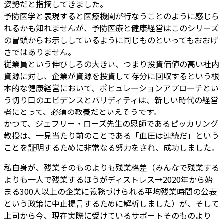
姿勢だと指摘してきました。
予防医学と表現すると医療機関が行なうことのように感じら
れるかも知れませんが、予防医療と健康経営はこのシリーズ
の冒頭からお示ししているように同じものといってもおおげ
さではありません。
従業員という伸びしろの大きい、つまり投資価値の高い社内
資源に対し、企業が資源を投資して存分に回収するという根
本的な健康経営において、ポピュレーションアプローチとい
う切り口のエビデンスとバリディティは、新しい時代の経営
者にとって、必須の教養だといえそうです。
かつて、ジェフリー・ローズ先生の恩師であるピッカリング
教授は、一見当たり前のことである「血圧は連続だ」という
ことを証明するために非常なる努力をされ、成功しました。
私自身が、残業そのものよりも残業格差（みんなで残業する
よりも一人で残業するほうがディストレス→2020年から始
まる300人以上の企業に義務づけられる平均残業時間の公表
という政策に中止提言するために解析しました）が、そして
上司から今、現在実際に受けているサポートそのものより