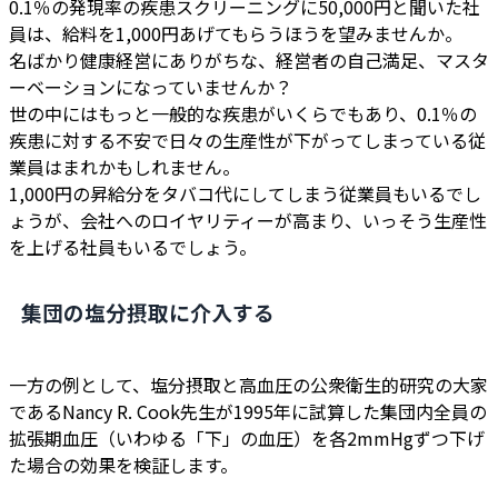
0.1％の発現率の疾患スクリーニングに50,000円と聞いた社
員は、給料を1,000円あげてもらうほうを望みませんか。
名ばかり健康経営にありがちな、経営者の自己満足、マスタ
ーベーションになっていませんか？
世の中にはもっと一般的な疾患がいくらでもあり、0.1％の
疾患に対する不安で日々の生産性が下がってしまっている従
業員はまれかもしれません。
1,000円の昇給分をタバコ代にしてしまう従業員もいるでし
ょうが、会社へのロイヤリティーが高まり、いっそう生産性
を上げる社員もいるでしょう。
集団の塩分摂取に介入する
一方の例として、塩分摂取と高血圧の公衆衛生的研究の大家
であるNancy R. Cook先生が1995年に試算した集団内全員の
拡張期血圧（いわゆる「下」の血圧）を各2mmHgずつ下げ
た場合の効果を検証します。