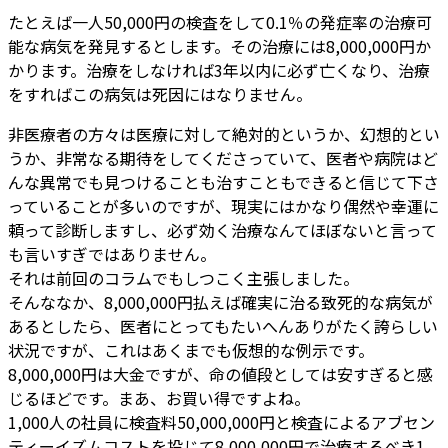
たとえば一人50,000円の検査をして0.1％の発症率の治療可
能な病気を発見するとします。その治療には8,000,000円か
かります。治療をしなければ3年以内に必ず亡くなり、治療
をすればこの病気は死因にはなりません。
非医療者の方々は医療に対して絶対的というか、幻想的とい
うか、非常なる期待をしてくださっていて、医者や病院はど
んな異常でも見つけることも治すこともできると信じて下さ
っていることが多いのですが、現実にはかなり偶然や幸運に
頼って診断しますし、必ず効く治療なんてほぼないと言って
も言いすぎではありません。
それは前回のコラムでもしつこく主張しました。
そんななか、8,000,000円払えば確実に治る致死的な病気が
あるとしたら、医者にとってもたいへんありがたく誇らしい
状況ですが、これはあくまでも仮想的な例示です。
8,000,000円は大金ですが、命の値段としては安すぎると感
じるほどです。まあ、お買い得ですよね。
1,000人の社員に検査料50,000,000円と検査によるアブセン
ティーイズムコストを投じて8,000,000円で治療するべき1