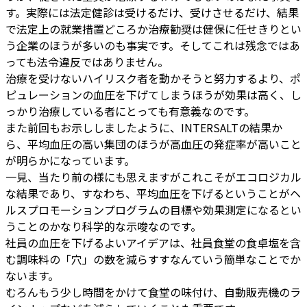
す。実際には法定健診は受けるだけ、受けさせるだけ、結果
で法定上の就業措置どころか治療勧奨は健保に任せきりとい
う企業のほうが多いのも事実です。そしてこれは残念ではあ
っても法令違反ではありません。
治療を受けないハイリスク者を動かそうと努力するより、ポ
ピュレーションの血圧を下げてしまうほうが効果は高く、し
っかり治療している者にとっても有意義なのです。
また前回もお示ししましたように、INTERSALTの結果か
ら、平均血圧の高い集団のほうが高血圧の発症率が高いこと
が明らかになっています。
一見、当たり前の様にも思えますがこれこそがエコロジカル
な結果であり、すなわち、平均血圧を下げるということがヘ
ルスプロモーションプログラムの目標や効果測定になるとい
うことのかなり科学的な示唆なのです。
社員の血圧を下げるよいアイデアは、社員食堂の食卓塩を含
む調味料の「穴」の数を減らすすなんていう簡単なことでか
ないます。
むろんもう少し時間をかけて食堂の味付け、自動販売機のラ