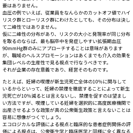
要はありません。
血圧の例でいえば、従業員をなんらかのカットオフ値でハイ
リスク群とローリスク群にわけたとしても、その分布は決し
て二峰性ではありません。
仮に二峰性の分布があり、リスクの大小と発現率が同じ分布
を取るのならば、最も脳卒中を発症しやすい拡張期血圧
90mmHg群のみにアプローチすることは意味があります
が、職域のヘルスプロモーションはあくまでも介入の効果を
集団レベルの生産性で見る視点で行なうべきです。
それが企業の存在意義であり、経営そのものです。
たとえば、妊婦の喫煙が新生児死亡全体の10％に関与して
いるからといって、妊婦の禁煙を徹底することによって新生
児死亡が10％減るとは言えないし、禁煙を促すのは望まし
い方法ですが、喫煙している妊婦を選択的に高度医療機関で
出産させるような政策が真の公衆衛生政策と言えないことは
容易に想像がつくでしょう。
エコロジカルな評価による視点と臨床的な患者症例関係の評
価による視点は、公衆衛生学と臨床医学と同様に全く異なる