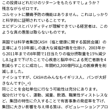
この投資はどれだけのリターンをもたらすでしょうか？
残念ながらゼロです。
コルセットに腰痛予防の機能はありません。これはしっかり
と科学的に証明されていることです。
エビデンスとバリディティが理解できている経営者は、この
ような真の愚策は取らないものです。
英国では科学者集団CASH（塩と健康に関する国民会議）の
主導により10年越しの遠大な減塩計画を仕掛け、2003年か
ら2011年までの8年間で1日当たりの塩分摂取量を15％減少
し8.1gまで下げたことで心疾患と脳卒中による死亡者数を4
割減らすことに成功し、年間約2,300億円以上の医療費を削
減しました。
ナイショですが、CASHのみんなもイギリス人、パンが大好
きなんです(>_<)
同じことを会社単位に行なう可能性は充分にあります。
塩分だけでなく、運動、減量、飲酒、職業性ディストレスな
ど、集団の特性に介入することで有害事象の発症率を下げ、
集団に大きい影響を与え得る策は、ポピュレーションアプロ