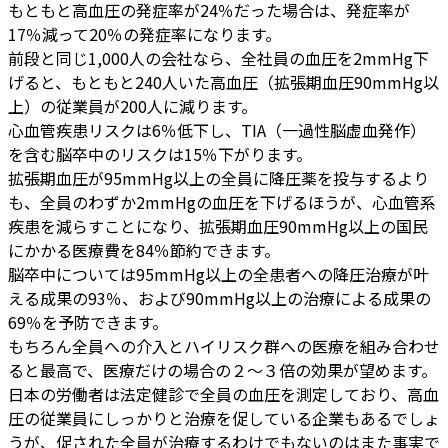
もともと高血圧の発症率が24％だった場合は、発症率が
17％減って20％の発症率になります。
前段と同じ1,000人の会社なら、全社員の血圧を2mmHg下
げると、もともと240人いた高血圧（拡張期血圧90mmHg以
上）の従業員が200人に減ります。
心血管疾患リスクは6％低下し、TIA（一過性脳虚血発作）
を含む脳卒中のリスクは15％下がります。
拡張期血圧が95mmHg以上の全員に降圧薬を投与するより
も、全員のわずか2mmHgの血圧を下げるほうが、心血管系
疾患を減らすことになり、拡張期血圧90mmHg以上の国民
にかかる医療費を84％節約できます。
脳卒中については95mmHg以上の全患者への降圧治療が叶
える成果の93％、および90mmHg以上の治療による成果の
69％を予防できます。
もちろん全員への介入とハイリスク群への医療を組み合わせ
ると最高で、医療だけの場合の２～３倍の効果が望めます。
日本の労働者は法定健診で全員の血圧を測定しており、高血
圧の従業員にしっかりと治療を促している企業もあるでしょ
うが、促された全員が治療するわけでもないのはまた事実で