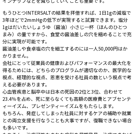
インナップなどを減らしていくことも重要です。
もうひとつINTERSALTの結果を拝借すれば、1日1gの減塩で
3年ほどで2mmHgの低下が実現すると試算できます。塩分
1gはだいたいしょうゆ（醤油）小さじ一杯（ほんのひとつ
まみ）の量ですから、食堂の醤油差しの穴を縮めることで充
分に実現が可能です。
醤油差しや食卓塩の穴を細工するのには一人50,000円はか
かりません。
会社にとって従業員の健康およびパフォーマンスの最大化を
得るためには、どちらのプログラムが適切なのか、医学的な
視点、経理的な視点、恩恵を受ける社員の数という視点で考
える必要があります。
心血管疾患と脳卒中は日本の死因の2位と3位、合わせて
23.4％を占め、死に至らなくても高額の医療費とアブセンテ
ィーイズム、プレゼンティーイズムをもたらします。
もちろん、発症してしまった社員に対するケアの補助や就業
との両立支援を行なうことも大事ですが、復職できない場合
も多いです。