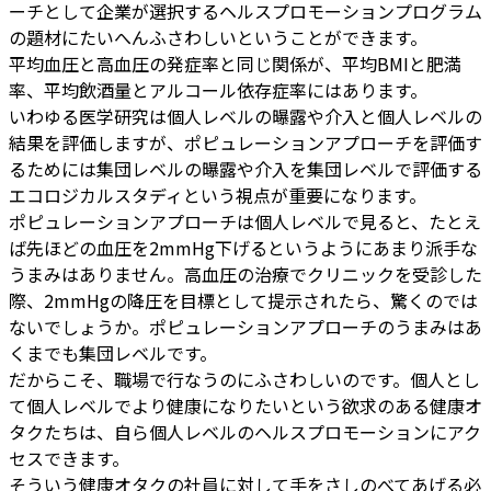
ーチとして企業が選択するヘルスプロモーションプログラム
の題材にたいへんふさわしいということができます。
平均血圧と高血圧の発症率と同じ関係が、平均BMIと肥満
率、平均飲酒量とアルコール依存症率にはあります。
いわゆる医学研究は個人レベルの曝露や介入と個人レベルの
結果を評価しますが、ポピュレーションアプローチを評価す
るためには集団レベルの曝露や介入を集団レベルで評価する
エコロジカルスタディという視点が重要になります。
ポピュレーションアプローチは個人レベルで見ると、たとえ
ば先ほどの血圧を2mmHg下げるというようにあまり派手な
うまみはありません。高血圧の治療でクリニックを受診した
際、2mmHgの降圧を目標として提示されたら、驚くのでは
ないでしょうか。ポピュレーションアプローチのうまみはあ
くまでも集団レベルです。
だからこそ、職場で行なうのにふさわしいのです。個人とし
て個人レベルでより健康になりたいという欲求のある健康オ
タクたちは、自ら個人レベルのヘルスプロモーションにアク
セスできます。
そういう健康オタクの社員に対して手をさしのべてあげる必